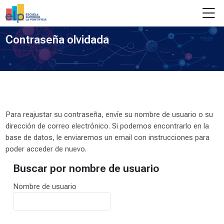
Skip to navigation
Skip to login form
Salta al contenido principal
Skip to footer
M
Contraseña olvidada
Para reajustar su contraseña, envíe su nombre de usuario o su
dirección de correo electrónico. Si podemos encontrarlo en la
base de datos, le enviaremos un email con instrucciones para
poder acceder de nuevo.
Buscar por nombre de usuario
Buscar por nombre de usuario
Nombre de usuario